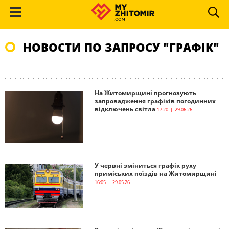
НОВОСТИ ПО ЗАПРОСУ "ГРАФІК"
На Житомирщині прогнозують
запровадження графіків погодинних
відключень світла
17:20 | 29.06.26
У червні зміниться графік руху
приміських поїздів на Житомирщині
16:05 | 29.05.26