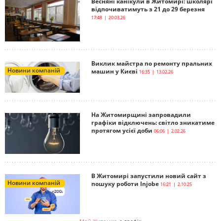
Весняні канікули в Житомирі: школярі
відпочиватимуть з 21 до 29 березня
17:48 | 20.03.26
Виклик майстра по ремонту пральних
Новини компаній
машин у Києві
16:35 | 13.02.26
На Житомирщині запровадили
графіки відключень: світло зникатиме
протягом усієї доби
06:06 | 2.02.26
В Житомирі запустили новий сайт з
Новини компаній
пошуку роботи Injobe
16:21 | 2.10.25