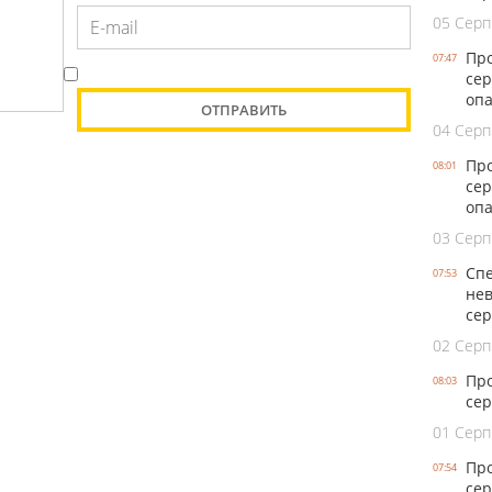
05 Серп
Про
07:47
сер
оп
04 Серп
Про
08:01
сер
опа
03 Серп
Спе
07:53
нев
се
02 Серп
Про
08:03
сер
01 Серп
Про
07:54
сер