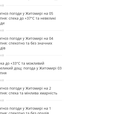
ня
гноз погоди у Житомирі на 05
пня: спека до +37°С та невеликі
ади
ня
гноз погоди у Житомирі на 04
пня: спекотно та без значних
дів
ня
ка до +33°С та можливий
еликий дощ: погода у Житомирі 03
рпня
ня
гноз погоди у Житомирі на 2
пня: спека та мінлива хмарність
ня
гноз погоди у Житомирі на 1
пня: спекотно та без опадів