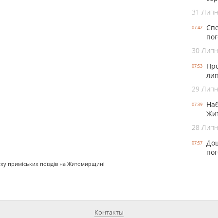
31 Лип
Спе
07:42
пог
30 Лип
Про
07:53
лип
29 Лип
Наб
07:39
Жит
28 Лип
Дощ
07:57
пог
руху приміських поїздів на Житомирщині
Контакты