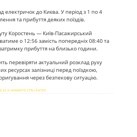
д електричок до Києва. У період з 1 по 4
лення та прибуття деяких поїздів.
уту Коростень — Київ-Пасажирський
атиме о 12:56 замість попередніх 08:40 та
 затримку прибуття на близько години.
ть перевіряти актуальний розклад руху
них ресурсах залізниці перед поїздкою,
коригування через безпекову ситуацію.
Е ЕЕ И НАЖМИТЕ CTRL+ENTER