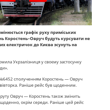
мінюється графік руху приміських
ень Коростень–Овруч будуть курсувати не
ких електричок до Києва зсунуть на
ідомила Укрзалізниця у своєму застосунку
ди».
д №6452 сполученням Коростень — Овруч
вівторка. Раніше рейс був щоденним.
руту Овруч — Коростень також змінить
 щоденно, окрім середи. Раніше цей рейс