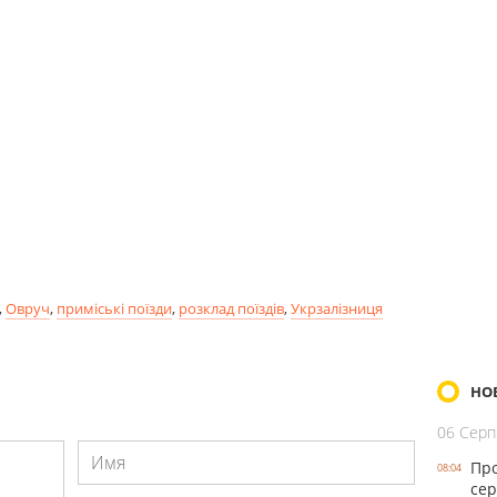
,
Овруч
,
приміські поїзди
,
розклад поїздів
,
Укрзалізниця
НО
06 Серп
Про
08:04
сер