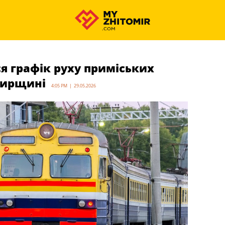
ся графік руху приміських
мирщині
4:05 PM | 29.05.2026