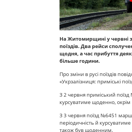
На Житомирщині у червні з
поїздів. Два рейси сполуч
щодня, а час прибуття дея
більше години.
Про зміни в русі поїздів пов
«Укрзалізниця: приміські поїз
З 2 червня приміський поїз
курсуватиме щоденно, окрім 
З 3 червня поїзд №6451 марш
періодичність й курсуватиме
також був щоденним.