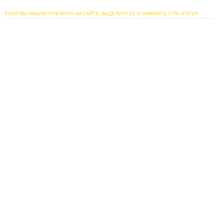
ЕСЛИ ВЫ НАШЛИ ОПЕЧАТКУ НА САЙТЕ, ВЫДЕЛИТЕ ЕЕ И НАЖМИТЕ CTRL+ENTER