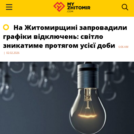
На Житомирщині запровадили
графіки відключень: світло
зникатиме протягом усієї доби
6:06 AM
| 02.02.2026