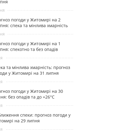
рпня
ня
гноз погоди у Житомирі на 2
пня: спека та мінлива хмарність
ня
гноз погоди у Житомирі на 1
пня: спекотно та без опадів
ня
ка та мінлива хмарність: прогноз
оди у Житомирі на 31 липня
ня
гноз погоди у Житомирі на 30
ня: без опадів та до +26°С
ня
лиження спеки: прогноз погоди у
омирі на 29 липня
ня