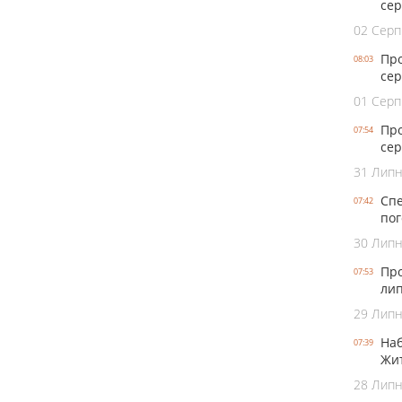
се
02 Серп
Про
08:03
сер
01 Серп
Про
07:54
сер
31 Лип
Спе
07:42
пог
30 Лип
Про
07:53
лип
29 Лип
Наб
07:39
Жит
28 Лип