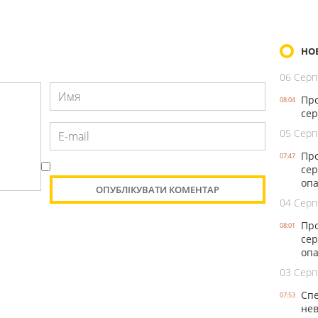
НО
06 Серп
Про
08:04
сер
05 Серп
Про
07:47
сер
оп
04 Серп
Про
08:01
сер
опа
03 Серп
Спе
07:53
нев