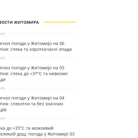
ВОСТИ ЖИТОМИРА
ня
гноз погоди у Житомирі на 06
пня: спека та короткочасні опади
ня
гноз погоди у Житомирі на 05
пня: спека до +37°С та невеликі
ади
ня
гноз погоди у Житомирі на 04
пня: спекотно та без значних
дів
ня
ка до +33°С та можливий
еликий дощ: погода у Житомирі 03