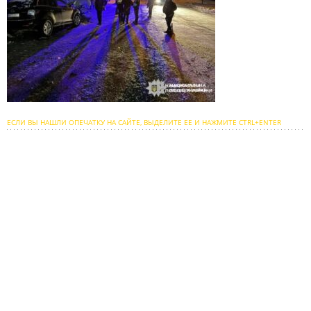
ЕСЛИ ВЫ НАШЛИ ОПЕЧАТКУ НА САЙТЕ, ВЫДЕЛИТЕ ЕЕ И НАЖМИТЕ CTRL+ENTER