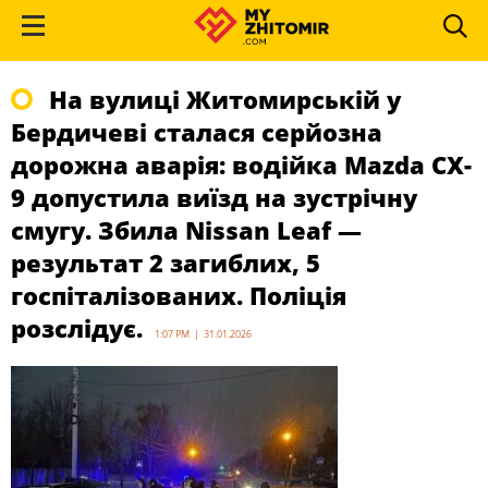
На вулиці Житомирській у
Бердичеві сталася серйозна
дорожна аварія: водійка Mazda CX-
9 допустила виїзд на зустрічну
смугу. Збила Nissan Leaf —
результат 2 загиблих, 5
госпіталізованих. Поліція
розслідує.
1:07 PM | 31.01.2026