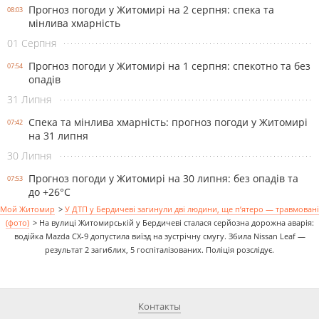
Прогноз погоди у Житомирі на 2 серпня: спека та
08:03
мінлива хмарність
01 Серпня
Прогноз погоди у Житомирі на 1 серпня: спекотно та без
07:54
опадів
31 Липня
Спека та мінлива хмарність: прогноз погоди у Житомирі
07:42
на 31 липня
30 Липня
Прогноз погоди у Житомирі на 30 липня: без опадів та
07:53
до +26°С
Мой Житомир
>
У ДТП у Бердичеві загинули дві людини, ще п’ятеро — травмовані
(фото)
>
На вулиці Житомирській у Бердичеві сталася серйозна дорожна аварія:
водійка Mazda CX-9 допустила виїзд на зустрічну смугу. Збила Nissan Leaf —
результат 2 загиблих, 5 госпіталізованих. Поліція розслідує.
Контакты