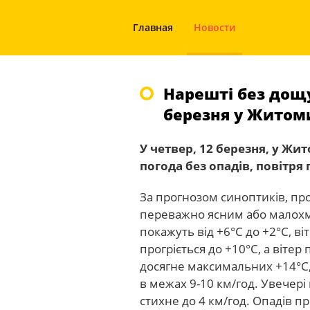
Главная
Новости
Нарешті без дощу
березня у Житом
У четвер, 12 березня, у Жит
погода без опадів, повітря 
За прогнозом синоптиків, п
переважно ясним або малохм
покажуть від +6°C до +2°C, ві
прогріється до +10°C, а віте
досягне максимальних +14°C,
в межах 9-10 км/год. Увечері 
стихне до 4 км/год. Опадів п