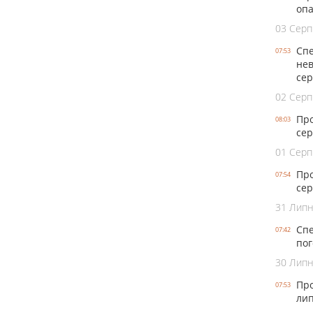
опа
03 Серп
Спе
07:53
нев
се
02 Серп
Про
08:03
сер
01 Серп
Про
07:54
сер
31 Лип
Спе
07:42
пог
30 Лип
Про
07:53
лип