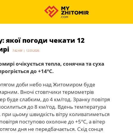
: якої погоди чекати 12
ирі
7:42 AM | 12.03.2026
омирі очікується тепла, сонячна та суха
прогріється до +14°C.
ротягом доби небо над Житомиром буде
арним. Вночі стовпчики термометрів
тер буде слабким, до 4 км/год. Зранку повітря
р посилиться до 8 км/год. Вдень температура
 при цьому швидкість вітру коливатиметься
повітря поступово охолоне до +5°C, а вітер
ротягом дня не передбачається. Схід сонця