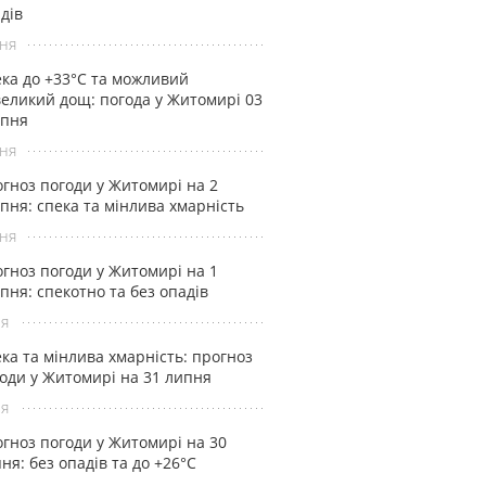
дів
ня
ка до +33°С та можливий
еликий дощ: погода у Житомирі 03
рпня
ня
гноз погоди у Житомирі на 2
пня: спека та мінлива хмарність
ня
гноз погоди у Житомирі на 1
пня: спекотно та без опадів
ня
ка та мінлива хмарність: прогноз
оди у Житомирі на 31 липня
ня
гноз погоди у Житомирі на 30
ня: без опадів та до +26°С