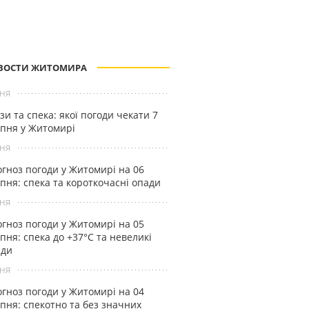
ВОСТИ ЖИТОМИРА
ня
зи та спека: якої погоди чекати 7
пня у Житомирі
ня
гноз погоди у Житомирі на 06
пня: спека та короткочасні опади
ня
гноз погоди у Житомирі на 05
пня: спека до +37°С та невеликі
ади
ня
гноз погоди у Житомирі на 04
пня: спекотно та без значних