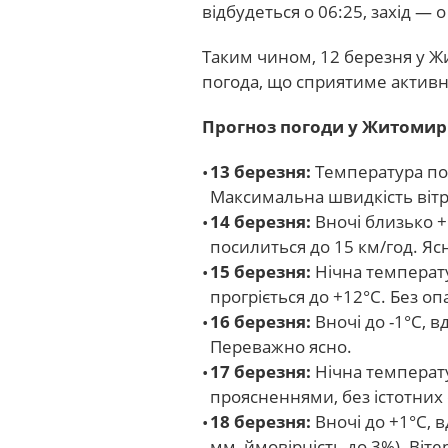
відбудеться о 06:25, захід — о
Таким чином, 12 березня у 
погода, що сприятиме активн
Прогноз погоди у Житомирі
13 березня:
Температура пові
Максимальна швидкість вітр
14 березня:
Вночі близько +1
посилиться до 15 км/год. Яс
15 березня:
Нічна температу
прогріється до +12°C. Без опа
16 березня:
Вночі до -1°C, в
Переважно ясно.
17 березня:
Нічна температу
проясненнями, без істотних о
18 березня:
Вночі до +1°C, 
мм, ймовірність до 3%). Вітер