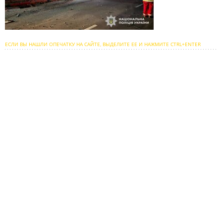
ЕСЛИ ВЫ НАШЛИ ОПЕЧАТКУ НА САЙТЕ, ВЫДЕЛИТЕ ЕЕ И НАЖМИТЕ CTRL+ENTER