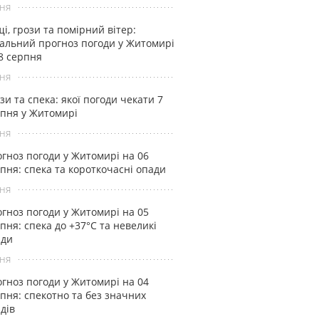
ня
і, грози та помірний вітер:
альний прогноз погоди у Житомирі
8 серпня
ня
зи та спека: якої погоди чекати 7
пня у Житомирі
ня
гноз погоди у Житомирі на 06
пня: спека та короткочасні опади
ня
гноз погоди у Житомирі на 05
пня: спека до +37°С та невеликі
ади
ня
гноз погоди у Житомирі на 04
пня: спекотно та без значних
дів