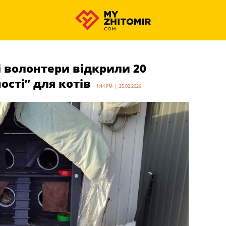
волонтери відкрили 20
ості” для котів
1:44 PM | 25.02.2026