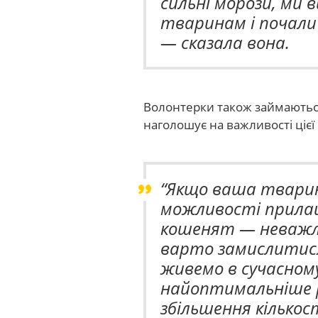
сильні морози, ми
тваринам і почали
— сказала вона.
Волонтерки також займаються
наголошує на важливості цієї
“Якщо ваша тварин
можливості прила
кошенят — неважли
варто замислитися
живемо в сучасному 
найоптимальніше 
збільшення кількос