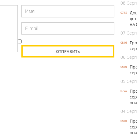
08 Серп
Дощ
07:56
дет
на 
07 Серп
Гро
08:01
сер
06 Серп
Про
08:04
сер
05 Серп
Про
07:47
сер
оп
04 Серп
Про
08:01
сер
опа