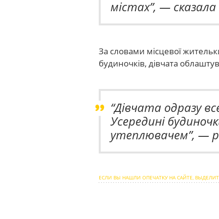
містах”
, — сказала
За словами місцевої жительки
будиночків, дівчата облашту
“Дівчата одразу в
Усередині будиноч
утеплювачем”
, — 
ЕСЛИ ВЫ НАШЛИ ОПЕЧАТКУ НА САЙТЕ, ВЫДЕЛИТ