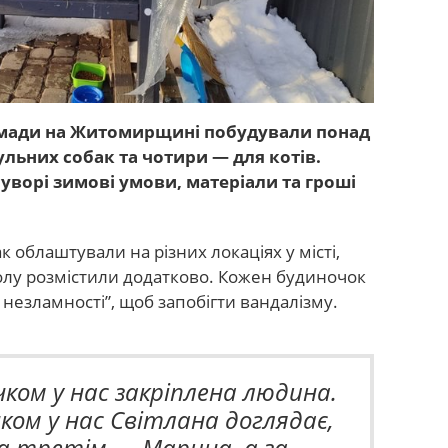
омади на Житомирщині побудували понад
льних собак та чотири — для котів.
уворі зимові умови, матеріали та гроші
к облаштували на різних локаціях у місті,
ролу розмістили додатково. Кожен будиночок
 незламності”
, щоб запобігти вандалізму.
ком у нас закріплена людина.
ком у нас Світлана доглядає,
за третім — Марина, а за