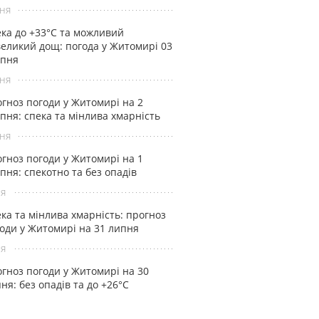
ня
ка до +33°С та можливий
еликий дощ: погода у Житомирі 03
рпня
ня
гноз погоди у Житомирі на 2
пня: спека та мінлива хмарність
ня
гноз погоди у Житомирі на 1
пня: спекотно та без опадів
ня
ка та мінлива хмарність: прогноз
оди у Житомирі на 31 липня
ня
гноз погоди у Житомирі на 30
ня: без опадів та до +26°С