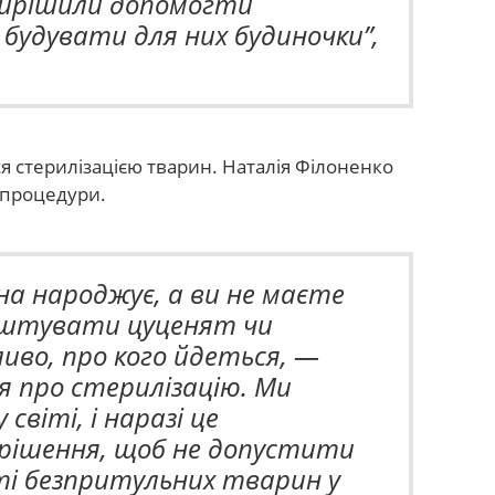
 вирішили допомогти
 будувати для них будиночки”
,
 стерилізацією тварин. Наталія Філоненко
 процедури.
а народжує, а ви не маєте
штувати цуценят чи
во, про кого йдеться, —
 про стерилізацію. Ми
світі, і наразі це
рішення, щоб не допустити
ті безпритульних тварин у