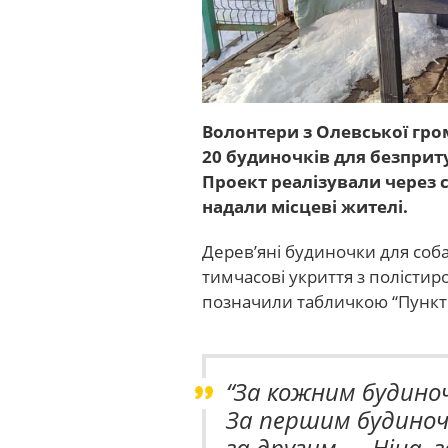
Волонтери з Олевської гр
20 будиночків для безприту
Проект реалізували через с
надали місцеві жителі.
Дерев’яні будиночки для соба
тимчасові укриття з полісти
позначили табличкою
“Пункт
“За кожним будиноч
За першим будиноч
за другим — Ніна, 