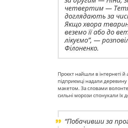
четвертим — Тетян
доглядають за чи
Якщо хвора тварин
веземо її або до ве
лікуємо”
, — розпов
Філоненко.
Проєкт найшли в інтернеті й 
підприємці надали деревину
макетом. За словами волонте
сильні морози спонукали їх до
“Побачивши за про