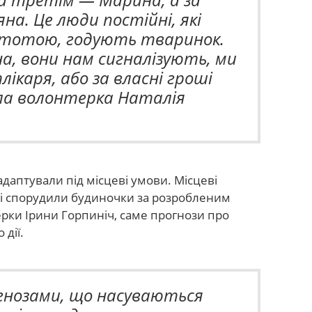
а. Це люди постійні, які
стотою, годують тваринок.
а, вони нам сигналізують, ми
тлікаря, або за власні гроші
іла волонтерка Наталія
адаптували під місцеві умови. Місцеві
 і спорудили будиночки за розробленим
рки Ірини Горпиніч, саме прогнози про
 дії.
гнозами, що насуваються