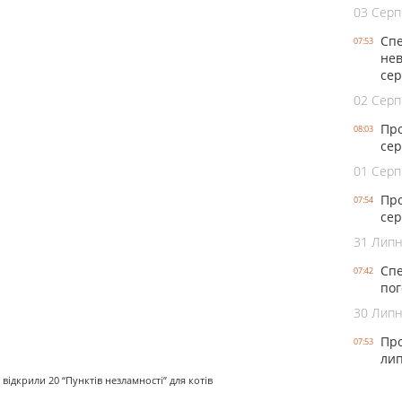
03 Серп
Спе
07:53
нев
се
02 Серп
Про
08:03
сер
01 Серп
Про
07:54
сер
31 Лип
Спе
07:42
пог
30 Лип
Про
07:53
лип
ідкрили 20 “Пунктів незламності” для котів