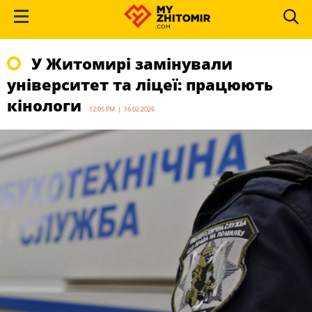
У Житомирі замінували
університет та ліцеї: працюють
кінологи
12:05 PM | 16.02.2026