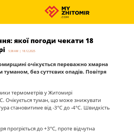
ння: якої погоди чекати 18
рі
5:38 AM | 18.12.2025
итомирщині очікується переважно хмарна
 туманом, без суттєвих опадів. Повітря
впчики термометрів у Житомирі
°С. Очікується туман, що може знижувати
ура становитиме від -3°С до -4°С. Швидкість
тря прогріється до +3°С, проте відчутна