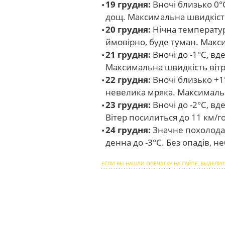
19 грудня:
Вночі близько 0°
дощ. Максимальна швидкість 
20 грудня:
Нічна температура
ймовірно, буде туман. Макси
21 грудня:
Вночі до -1°С, вд
Максимальна швидкість вітру
22 грудня:
Вночі близько +1
невелика мряка. Максимальна
23 грудня:
Вночі до -2°С, вд
Вітер посилиться до 11 км/го
24 грудня:
Значне похолодан
денна до -3°С. Без опадів, н
ЕСЛИ ВЫ НАШЛИ ОПЕЧАТКУ НА САЙТЕ, ВЫДЕЛИТ