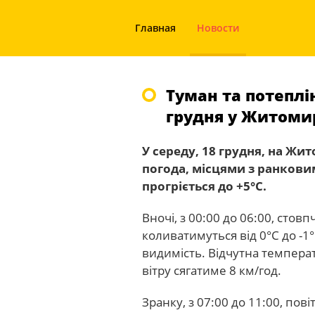
Главная
Новости
Туман та потеплі
грудня у Житоми
У середу, 18 грудня, на Ж
погода, місцями з ранковим
прогріється до +5°С.
Вночі, з 00:00 до 06:00, сто
коливатимуться від 0°С до -1
видимість. Відчутна температ
вітру сягатиме 8 км/год.
Зранку, з 07:00 до 11:00, пові