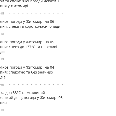
зи та спека: якої погоди чекати 7
пня у Житомирі
ня
гноз погоди у Житомирі на 06
пня: спека та короткочасні опади
ня
гноз погоди у Житомирі на 05
пня: спека до +37°С та невеликі
ади
ня
гноз погоди у Житомирі на 04
пня: спекотно та без значних
дів
ня
ка до +33°С та можливий
еликий дощ: погода у Житомирі 03
рпня
ня