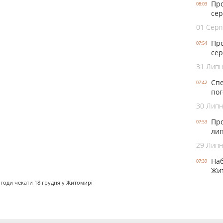
Про
08:03
сер
01 Серп
Про
07:54
сер
31 Лип
Спе
07:42
пог
30 Лип
Про
07:53
лип
29 Лип
Наб
07:39
Жит
огоди чекати 18 грудня у Житомирі