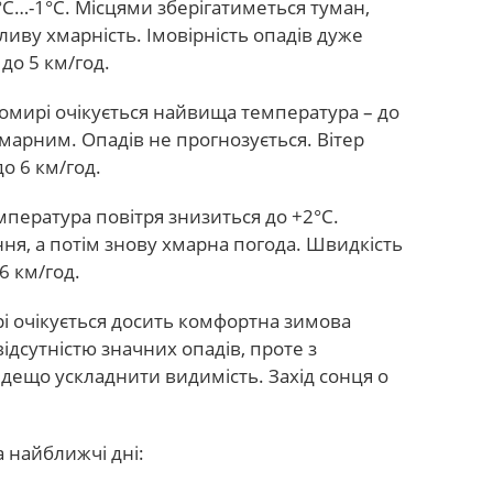
°С…-1°С. Місцями зберігатиметься туман,
ливу хмарність. Імовірність опадів дуже
до 5 км/год.
итомирі очікується найвища температура – до
марним. Опадів не прогнозується. Вітер
о 6 км/год.
емпература повітря знизиться до +2°С.
ня, а потім знову хмарна погода. Швидкість
6 км/год.
рі очікується досить комфортна зимова
ідсутністю значних опадів, проте з
ещо ускладнити видимість. Захід сонця о
 найближчі дні: