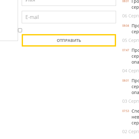
Гро
08:01
сер
06 Серп
Про
08:04
сер
05 Серп
Про
07:47
сер
оп
04 Серп
Про
08:01
сер
опа
03 Серп
Спе
07:53
нев
се
02 Серп