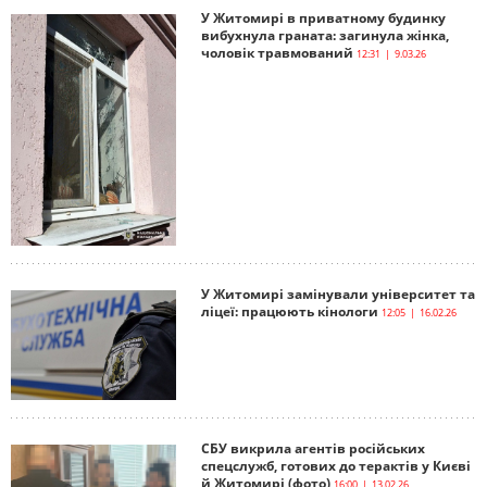
У Житомирі в приватному будинку
вибухнула граната: загинула жінка,
чоловік травмований
12:31 | 9.03.26
У Житомирі замінували університет та
ліцеї: працюють кінологи
12:05 | 16.02.26
СБУ викрила агентів російських
спецслужб, готових до терактів у Києві
й Житомирі (фото)
16:00 | 13.02.26