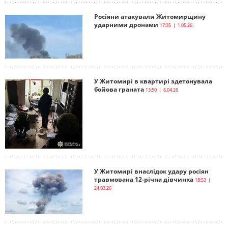
Росіяни атакували Житомирщину
ударними дронами
17:35 | 1.05.26
У Житомирі в квартирі здетонувала
бойова граната
13:50 | 6.04.26
У Житомирі внаслідок удару росіян
травмована 12-річна дівчинка
18:53 |
24.03.26