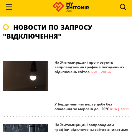
НОВОСТИ ПО ЗАПРОСУ
"ВІДКЛЮЧЕННЯ"
На Житомирщині прогнозують
запровадження графіків погодинних
відключень світла
17:20 | 29.06.26
У Бердичеві четверту добу без
опалення за морозів до −20°C
06:06 | 3.02.26
На Житомирщині запровадили
графіки відключень: світло зникатиме