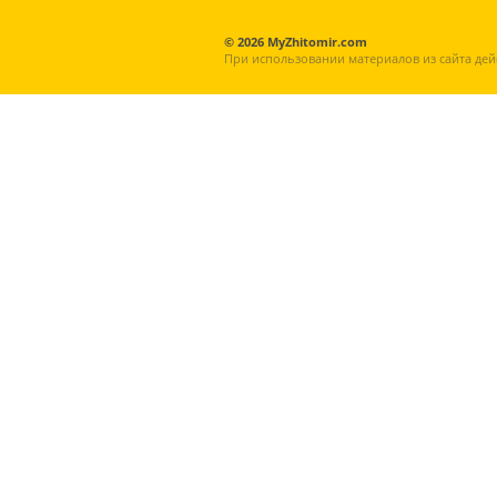
© 2026 MyZhitomir.com
При использовании материалов из сайта дей