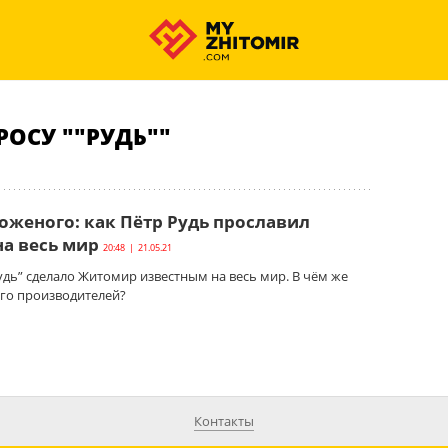
РОСУ ""РУДЬ""
оженого: как Пётр Рудь прославил
а весь мир
20:48 | 21.05.21
дь” сделало Житомир известным на весь мир. В чём же
его производителей?
Контакты