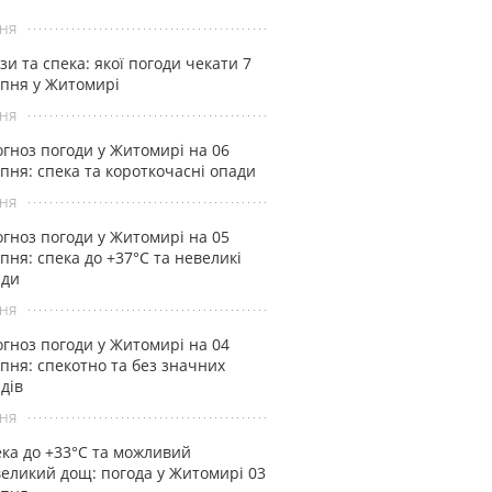
ня
зи та спека: якої погоди чекати 7
пня у Житомирі
ня
гноз погоди у Житомирі на 06
пня: спека та короткочасні опади
ня
гноз погоди у Житомирі на 05
пня: спека до +37°С та невеликі
ади
ня
гноз погоди у Житомирі на 04
пня: спекотно та без значних
дів
ня
ка до +33°С та можливий
еликий дощ: погода у Житомирі 03