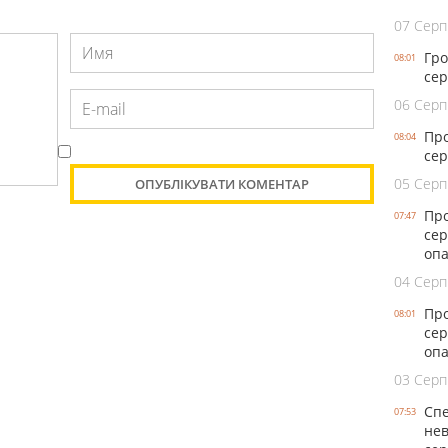
07 Серп
Гро
08:01
сер
06 Серп
Про
08:04
сер
05 Серп
Про
07:47
сер
оп
04 Серп
Про
08:01
сер
опа
03 Серп
Спе
07:53
нев