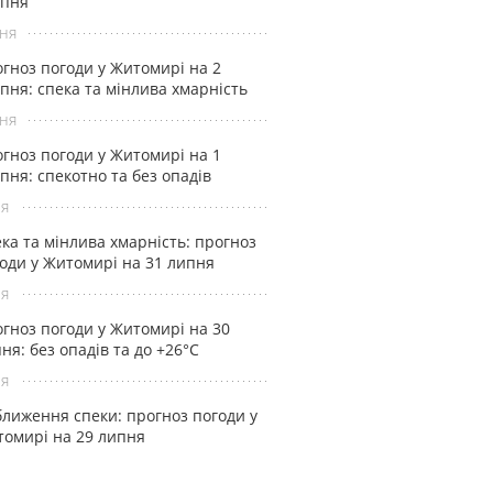
рпня
ня
гноз погоди у Житомирі на 2
пня: спека та мінлива хмарність
ня
гноз погоди у Житомирі на 1
пня: спекотно та без опадів
ня
ка та мінлива хмарність: прогноз
оди у Житомирі на 31 липня
ня
гноз погоди у Житомирі на 30
ня: без опадів та до +26°С
ня
лиження спеки: прогноз погоди у
омирі на 29 липня