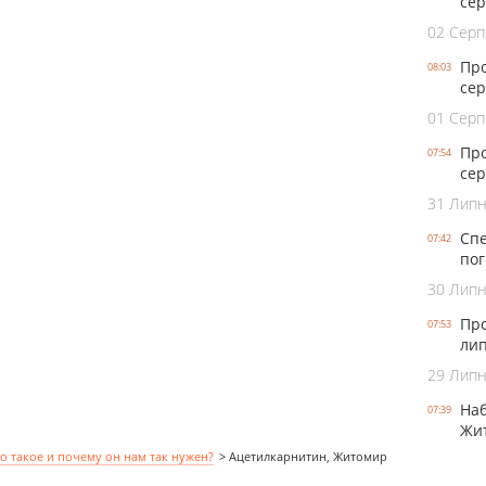
се
02 Серп
Про
08:03
сер
01 Серп
Про
07:54
сер
31 Лип
Спе
07:42
пог
30 Лип
Про
07:53
лип
29 Лип
Наб
07:39
Жит
о такое и почему он нам так нужен?
>
Ацетилкарнитин, Житомир