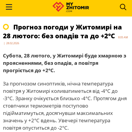
Прогноз погоди у Житомирі на
28 лютого: без опадів та до +2°С
8:05 AM
| 28.02.2026
Субота, 28 лютого, у Житомирі буде хмарною з
проясненнями, без опадів, а повітря
прогріється до +2°С.
За прогнозом синоптиків, нічна температура
повітря у Житомирі коливатиметься від -4°С до
-3°С. Зранку очікується близько -4°С. Протягом дня
стовпчики термометрів поступово
підійматимуться, досягнувши максимальних
значень у +2°С вдень. Увечері температура
повітря опуститься до -2°С.