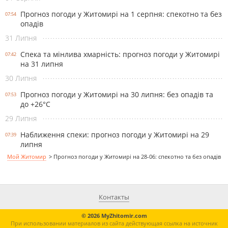
Прогноз погоди у Житомирі на 1 серпня: спекотно та без
07:54
опадів
31 Липня
Спека та мінлива хмарність: прогноз погоди у Житомирі
07:42
на 31 липня
30 Липня
Прогноз погоди у Житомирі на 30 липня: без опадів та
07:53
до +26°С
29 Липня
Наближення спеки: прогноз погоди у Житомирі на 29
07:39
липня
Мой Житомир
>
Прогноз погоди у Житомирі на 28-06: спекотно та без опадів
Контакты
© 2026 MyZhitomir.com
При использовании материалов из сайта действующая ссылка на источник