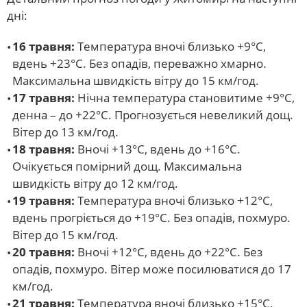
дні:
16 травня:
Температура вночі близько +9°С,
вдень +23°С. Без опадів, переважно хмарно.
Максимальна швидкість вітру до 15 км/год.
17 травня:
Нічна температура становитиме +9°С,
денна – до +22°С. Прогнозується невеликий дощ.
Вітер до 13 км/год.
18 травня:
Вночі +13°С, вдень до +16°С.
Очікується помірний дощ. Максимальна
швидкість вітру до 12 км/год.
19 травня:
Температура вночі близько +12°С,
вдень прогріється до +19°С. Без опадів, похмуро.
Вітер до 15 км/год.
20 травня:
Вночі +12°С, вдень до +22°С. Без
опадів, похмуро. Вітер може посилюватися до 17
км/год.
21 травня:
Температура вночі близько +15°С,