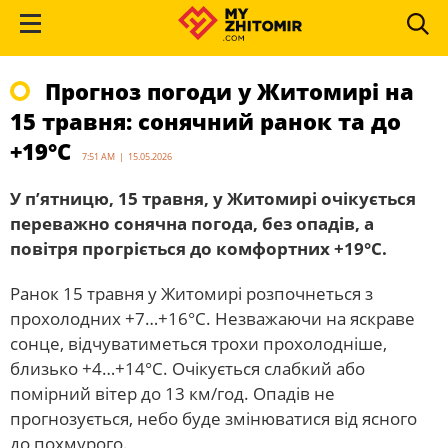
Прогноз погоди у Житомирі на
15 травня: сонячний ранок та до
+19°С
7:51 AM | 15.05.2026
У п’ятницю, 15 травня, у Житомирі очікується
переважно сонячна погода, без опадів, а
повітря прогріється до комфортних +19°С.
Ранок 15 травня у Житомирі розпочнеться з
прохолодних +7…+16°С. Незважаючи на яскраве
сонце, відчуватиметься трохи прохолодніше,
близько +4…+14°С. Очікується слабкий або
помірний вітер до 13 км/год. Опадів не
прогнозується, небо буде змінюватися від ясного
до похмурого.