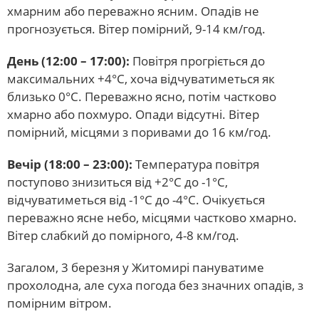
хмарним або переважно ясним. Опадів не
прогнозується. Вітер помірний, 9-14 км/год.
День (12:00 – 17:00):
Повітря прогріється до
максимальних +4°С, хоча відчуватиметься як
близько 0°С. Переважно ясно, потім частково
хмарно або похмуро. Опади відсутні. Вітер
помірний, місцями з поривами до 16 км/год.
Вечір (18:00 – 23:00):
Температура повітря
поступово знизиться від +2°С до -1°С,
відчуватиметься від -1°С до -4°С. Очікується
переважно ясне небо, місцями частково хмарно.
Вітер слабкий до помірного, 4-8 км/год.
Загалом, 3 березня у Житомирі пануватиме
прохолодна, але суха погода без значних опадів, з
помірним вітром.