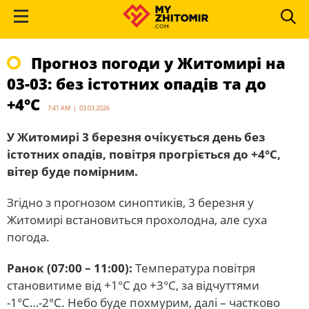
Прогноз погоди у Житомирі на
03-03: без істотних опадів та до
+4°С
7:41 AM | 03.03.2026
У Житомирі 3 березня очікується день без
істотних опадів, повітря прогріється до +4°С,
вітер буде помірним.
Згідно з прогнозом синоптиків, 3 березня у
Житомирі встановиться прохолодна, але суха
погода.
Ранок (07:00 – 11:00):
Температура повітря
становитиме від +1°С до +3°С, за відчуттями
-1°С…-2°С. Небо буде похмурим, далі – частково