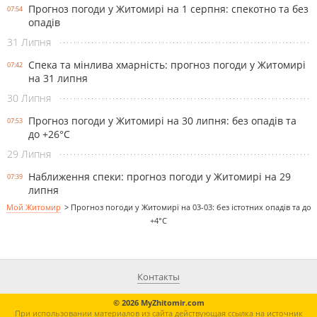
Прогноз погоди у Житомирі на 1 серпня: спекотно та без
07:54
опадів
31 Липня
Спека та мінлива хмарність: прогноз погоди у Житомирі
07:42
на 31 липня
30 Липня
Прогноз погоди у Житомирі на 30 липня: без опадів та
07:53
до +26°С
29 Липня
Наближення спеки: прогноз погоди у Житомирі на 29
07:39
липня
Мой Житомир
>
Прогноз погоди у Житомирі на 03-03: без істотних опадів та до
+4°С
Контакты
© 2026 MyZhitomir.com
При использовании материалов из сайта действующая ссылка на источник