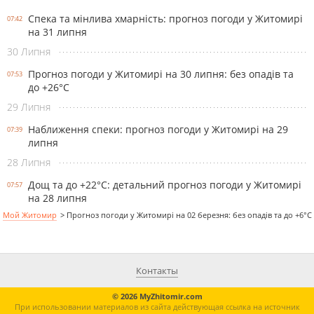
Спека та мінлива хмарність: прогноз погоди у Житомирі
07:42
на 31 липня
30 Липня
Прогноз погоди у Житомирі на 30 липня: без опадів та
07:53
до +26°С
29 Липня
Наближення спеки: прогноз погоди у Житомирі на 29
07:39
липня
28 Липня
Дощ та до +22°С: детальний прогноз погоди у Житомирі
07:57
на 28 липня
Мой Житомир
>
Прогноз погоди у Житомирі на 02 березня: без опадів та до +6°C
Контакты
© 2026 MyZhitomir.com
При использовании материалов из сайта действующая ссылка на источник