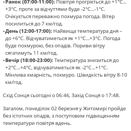
Ранок (07:00-11:00):
Повітря прогріється до +1°C…
+3°C, проте за відчуттями буде -2°C…-1°C.
Очікується переважно похмура погода. Вітер
посилиться до 7 км/год.
День (12:00-17:00):
Найвища температура дня –
до +6°C. Відчуватиметься як +1°C…+3°C. Погода
буде похмурою, без опадів. Пориви вітру
сягатимуть 11 км/год.
Вечір (18:00-23:00):
Температура знизиться до
+2°C…+4°C, відчуватиметься як -2°C…+1°C.
Мінлива хмарність, похмуро. Швидкість вітру 8-10
км/год.
Схід Сонця сьогодні о 06:46, Захід Сонця о 17:48.
Загалом, понеділок 02 березня у Житомирі пройде
без істотних опадів, з поступовим підвищенням
температури повітря вдень.