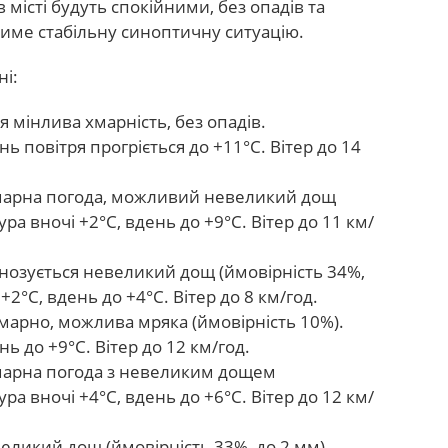
 місті будуть спокійними, без опадів та
тиме стабільну синоптичну ситуацію.
ні:
 мінлива хмарність, без опадів.
ь повітря прогріється до +11°С. Вітер до 14
марна погода, можливий невеликий дощ
ра вночі +2°С, вдень до +9°С. Вітер до 11 км/
нозується невеликий дощ (ймовірність 34%,
+2°С, вдень до +4°С. Вітер до 8 км/год.
арно, можлива мряка (ймовірність 10%).
ь до +9°С. Вітер до 12 км/год.
марна погода з невеликим дощем
ра вночі +4°С, вдень до +6°С. Вітер до 12 км/
еликий дощ (ймовірність 33%, до 2 мм).