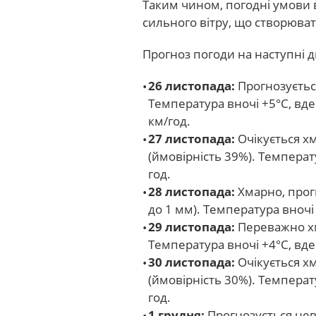
Таким чином, погодні умови в
сильного вітру, що створюва
Прогноз погоди на наступні д
26 листопада:
Прогнозується
Температура вночі +5°С, вден
км/год.
27 листопада:
Очікується х
(ймовірність 39%). Температу
год.
28 листопада:
Хмарно, прог
до 1 мм). Температура вночі 
29 листопада:
Переважно хм
Температура вночі +4°С, вден
30 листопада:
Очікується х
(ймовірність 30%). Температу
год.
1 грудня:
Прогнозується нев