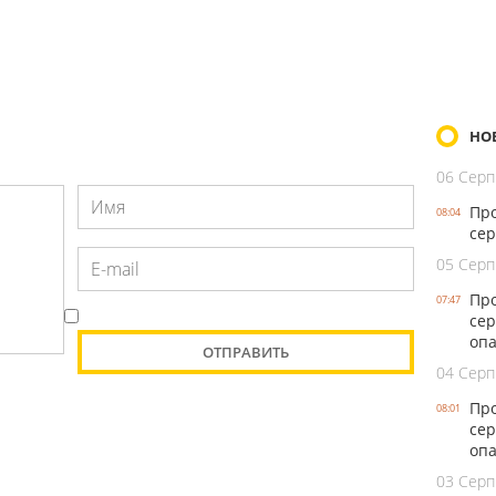
НО
06 Серп
Про
08:04
сер
05 Серп
Про
07:47
сер
оп
04 Серп
Про
08:01
сер
опа
03 Серп