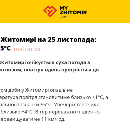
 Житомирі на 25 листопада:
+5°С
5:39 AM | 25.11.2025
у Житомирі очікується суха погода з
огнозом, повітря вдень прогріється до
гом доби у Житомирі опадів не
ература повітря становитиме близько +1°С, а
альної позначки +5°С. Увечері стовпчики
близько +4°С. Вітер переважно південно-
 перевищуватиме 11 км/год.