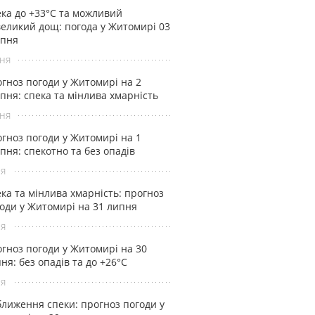
ка до +33°С та можливий
еликий дощ: погода у Житомирі 03
рпня
ня
гноз погоди у Житомирі на 2
пня: спека та мінлива хмарність
ня
гноз погоди у Житомирі на 1
пня: спекотно та без опадів
ня
ка та мінлива хмарність: прогноз
оди у Житомирі на 31 липня
ня
гноз погоди у Житомирі на 30
ня: без опадів та до +26°С
ня
лиження спеки: прогноз погоди у