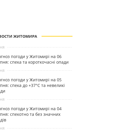
ВОСТИ ЖИТОМИРА
ня
гноз погоди у Житомирі на 06
пня: спека та короткочасні опади
ня
гноз погоди у Житомирі на 05
пня: спека до +37°С та невеликі
ади
ня
гноз погоди у Житомирі на 04
пня: спекотно та без значних
дів
ня