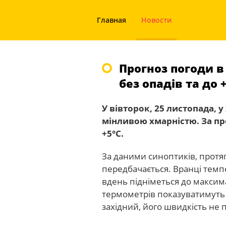
Главная
Новости
Прогноз погоди в
без опадів та до 
У вівторок, 25 листопада, 
мінливою хмарністю. За пр
+5°С.
За даними синоптиків, протя
передбачається. Вранці темп
вдень підніметься до максим
термометрів показуватимуть 
західний, його швидкість не