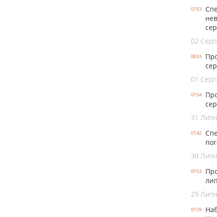
Спе
07:53
нев
се
02 Серп
Про
08:03
сер
01 Серп
Про
07:54
сер
31 Лип
Спе
07:42
пог
30 Лип
Про
07:53
лип
29 Лип
Наб
07:39