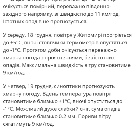
очікується помірний, переважно південно-
західного напрямку, зі швидкістю до 11 км/год.
Істотних опадів не прогнозується.
У середу, 18 грудня, повітря у Житомирі прогріється
до +5°С, вночі стовпчики термометрів опустяться
до -1°С. Протягом доби очікується переважно
хмарна погода з проясненнями, без істотних
опадів. Максимальна швидкість вітру становитиме
9 км/год.
У четвер, 19 грудня, синоптики прогнозують
хмарну погоду. Вдень температура повітря
становитиме близько +1°С, вночі опуститься до
-1°С. Можливий дуже слабкий сніг, сума опадів
становитиме близько 0.2 мм. Пориви вітру
сягатимуть 9 км/год.