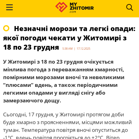
Незначні морози та легкі опади:
якої погоди чекати у Житомирі з
18 по 23 грудня
5:38 AM | 17.12.2025
У Житомирі з 18 по 23 грудня очікується
мінлива погода з переважанням хмарності,
помірними морозами вночі та невеликими
“плюсами” вдень, а також періодичними
легкими опадами у вигляді снігу або
замерзаючого дощу.
Сьогодні, 17 грудня, у Житомирі протягом доби
буде хмарно з проясненнями, місцями можливий
туман. Температура повітря вночі опуститься до
-1°С, вдень повітря прогріється до +2°С. Вітер