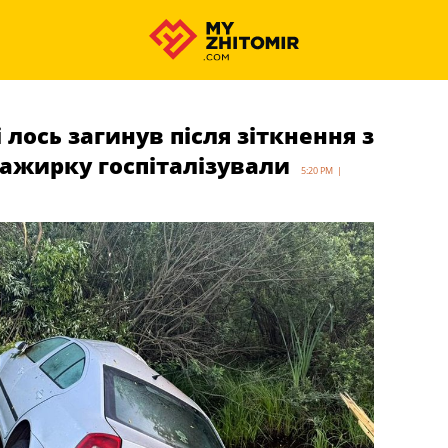
ось загинув після зіткнення з
ажирку госпіталізували
5:20 PM |