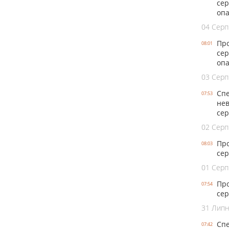
сер
оп
04 Серп
Про
08:01
сер
опа
03 Серп
Спе
07:53
нев
се
02 Серп
Про
08:03
сер
01 Серп
Про
07:54
сер
31 Лип
Спе
07:42