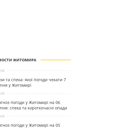
ВОСТИ ЖИТОМИРА
ня
зи та спека: якої погоди чекати 7
пня у Житомирі
ня
гноз погоди у Житомирі на 06
пня: спека та короткочасні опади
ня
гноз погоди у Житомирі на 05