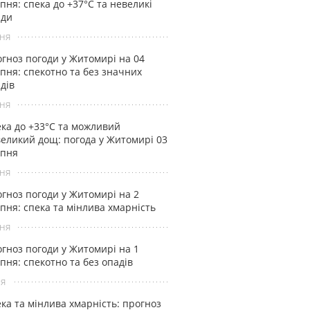
пня: спека до +37°С та невеликі
ади
ня
гноз погоди у Житомирі на 04
пня: спекотно та без значних
дів
ня
ка до +33°С та можливий
еликий дощ: погода у Житомирі 03
рпня
ня
гноз погоди у Житомирі на 2
пня: спека та мінлива хмарність
ня
гноз погоди у Житомирі на 1
пня: спекотно та без опадів
ня
ка та мінлива хмарність: прогноз