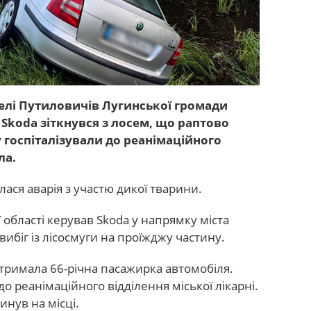
селі Путиловичів Лугинської громади
koda зіткнувся з лосем, що раптово
 госпіталізували до реанімаційного
ла.
ася аварія з участю дикої тварини.
 області керував Skoda у напрямку міста
вибіг із лісосмуги на проїжджу частину.
отримала 66-річна пасажирка автомобіля.
до реанімаційного відділення міської лікарні.
инув на місці.