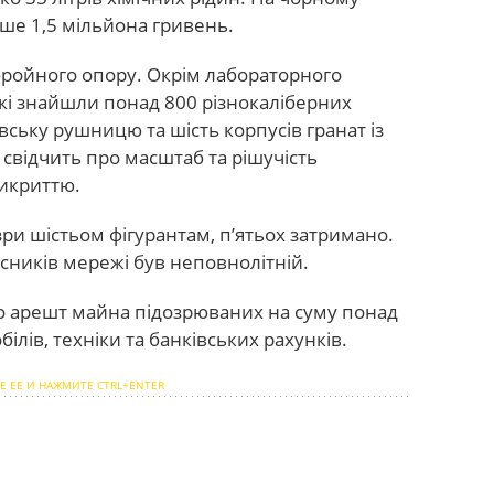
ьше 1,5 мільйона гривень.
бройного опору. Окрім лабораторного
ькі знайшли понад 800 різнокаліберних
ську рушницю та шість корпусів гранат із
свідчить про масштаб та рішучість
викриттю.
ри шістьом фігурантам, п’ятьох затримано.
часників мережі був неповнолітній.
о арешт майна підозрюваних на суму понад
ілів, техніки та банківських рахунків.
Е ЕЕ И НАЖМИТЕ CTRL+ENTER