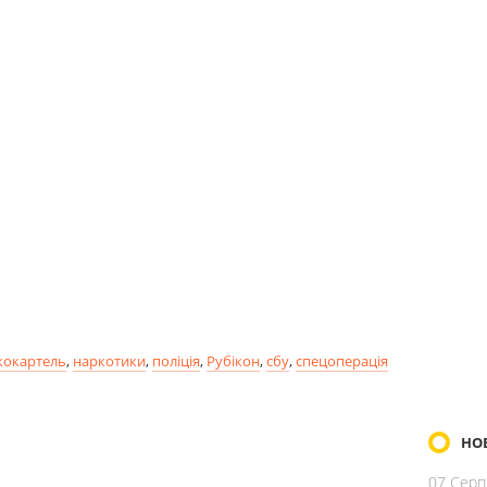
кокартель
,
наркотики
,
поліція
,
Рубікон
,
сбу
,
спецоперація
НО
07 Серп