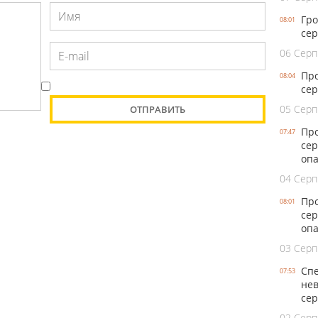
Гро
08:01
сер
06 Серп
Про
08:04
сер
05 Серп
Про
07:47
сер
оп
04 Серп
Про
08:01
сер
опа
03 Серп
Спе
07:53
нев
се
02 Серп