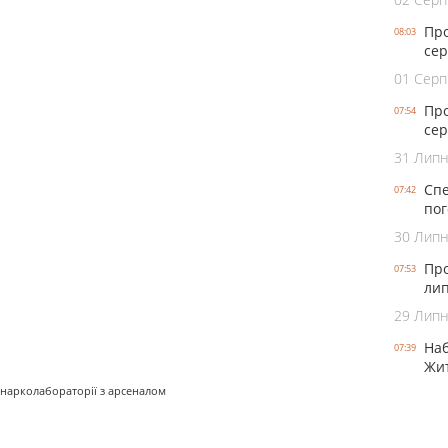
Про
08:03
сер
01 Серп
Про
07:54
сер
31 Лип
Спе
07:42
пог
30 Лип
Про
07:53
лип
29 Лип
Наб
07:39
Жит
нарколабораторії з арсеналом