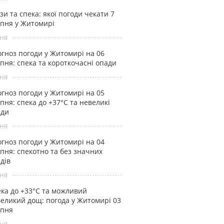
зи та спека: якої погоди чекати 7
пня у Житомирі
ня
гноз погоди у Житомирі на 06
пня: спека та короткочасні опади
ня
гноз погоди у Житомирі на 05
пня: спека до +37°С та невеликі
ади
ня
гноз погоди у Житомирі на 04
пня: спекотно та без значних
дів
ня
ка до +33°С та можливий
еликий дощ: погода у Житомирі 03
рпня
ня