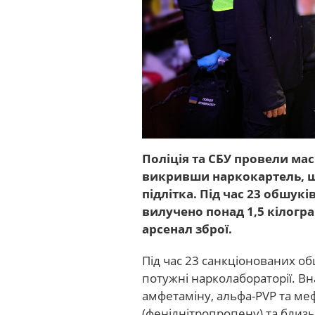
Поліція та СБУ провели м
викривши наркокартель, щ
підлітка. Під час 23 обшукі
вилучено понад 1,5 кілогр
арсенал зброї.
Під час 23 санкціонованих о
потужні нарколабораторії. Вн
амфетаміну, альфа-PVP та меф
(фенілнітропропену) та близь