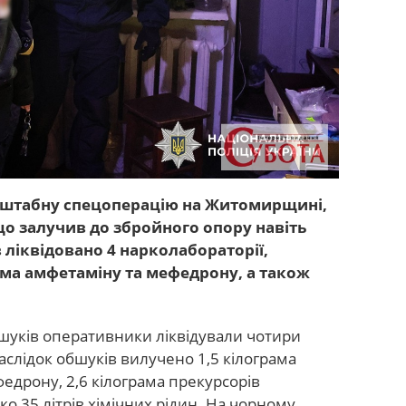
асштабну спецоперацію на Житомирщині,
о залучив до збройного опору навіть
в ліквідовано 4 нарколабораторії,
ама амфетаміну та мефедрону, а також
бшуків оперативники ліквідували чотири
аслідок обшуків вилучено 1,5 кілограма
едрону, 2,6 кілограма прекурсорів
ко 35 літрів хімічних рідин. На чорному