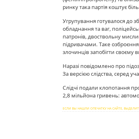
ринку така партія коштує біл
Угрупування готувалося до з
обладнання та ваг, поліцейс
патронів, двоствольну мислив
підривачами. Таке озброєння 
злочинців запобігти своєму 
Наразі повідомлено про підоз
За версією слідства, серед у
Слідчі подали клопотання пр
2,8 мільйона гривень: автомоб
ЕСЛИ ВЫ НАШЛИ ОПЕЧАТКУ НА САЙТЕ, ВЫДЕЛИТ