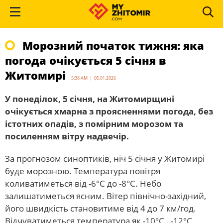
Морозний початок тижня: яка
погода очікується 5 січня в
Житомирі
5:38 AM | 05.01.2026
У понеділок, 5 січня, на Житомирщині
очікується хмарна з проясненнями погода, без
істотних опадів, з помірним морозом та
посиленням вітру надвечір.
За прогнозом синоптиків, ніч 5 січня у Житомирі
буде морозною. Температура повітря
коливатиметься від -6°C до -8°C. Небо
залишатиметься ясним. Вітер північно-західний,
його швидкість становитиме від 4 до 7 км/год.
Відчуватиметься температура як -10°C…-12°C.