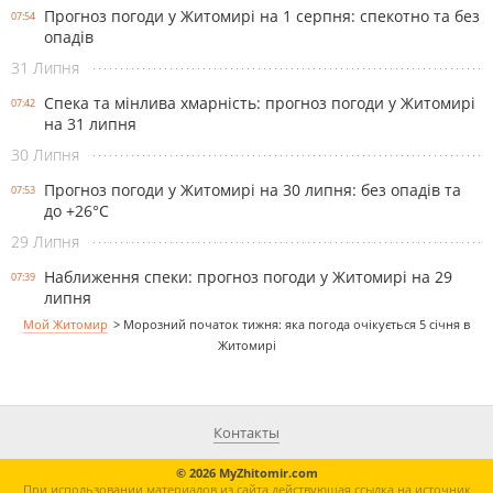
Прогноз погоди у Житомирі на 1 серпня: спекотно та без
07:54
опадів
31 Липня
Спека та мінлива хмарність: прогноз погоди у Житомирі
07:42
на 31 липня
30 Липня
Прогноз погоди у Житомирі на 30 липня: без опадів та
07:53
до +26°С
29 Липня
Наближення спеки: прогноз погоди у Житомирі на 29
07:39
липня
Мой Житомир
>
Морозний початок тижня: яка погода очікується 5 січня в
Житомирі
Контакты
© 2026 MyZhitomir.com
При использовании материалов из сайта действующая ссылка на источник