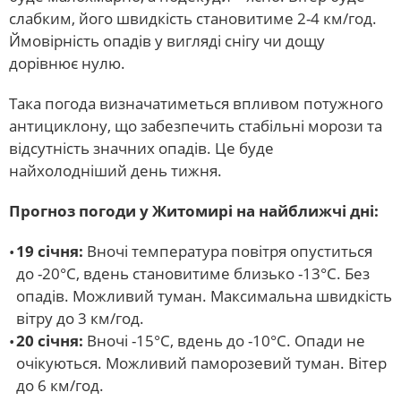
слабким, його швидкість становитиме 2-4 км/год.
Ймовірність опадів у вигляді снігу чи дощу
дорівнює нулю.
Така погода визначатиметься впливом потужного
антициклону, що забезпечить стабільні морози та
відсутність значних опадів. Це буде
найхолодніший день тижня.
Прогноз погоди у Житомирі на найближчі дні:
19 січня:
Вночі температура повітря опуститься
до -20°С, вдень становитиме близько -13°С. Без
опадів. Можливий туман. Максимальна швидкість
вітру до 3 км/год.
20 січня:
Вночі -15°С, вдень до -10°С. Опади не
очікуються. Можливий паморозевий туман. Вітер
до 6 км/год.