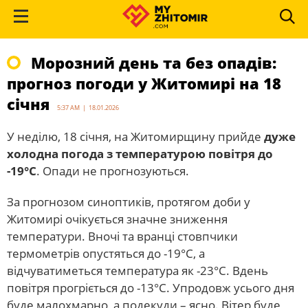
Морозний день та без опадів:
прогноз погоди у Житомирі на 18
січня
5:37 AM | 18.01.2026
У неділю, 18 січня, на Житомирщину прийде
дуже
холодна погода з температурою повітря до
-19°С
. Опади не прогнозуються.
За прогнозом синоптиків, протягом доби у
Житомирі очікується значне зниження
температури. Вночі та вранці стовпчики
термометрів опустяться до -19°С, а
відчуватиметься температура як -23°С. Вдень
повітря прогріється до -13°С. Упродовж усього дня
буде малохмарно, а подекуди – ясно. Вітер буде