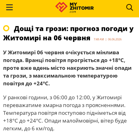
Дощі та грози: прогноз погоди у
Житомирі на 06 червня
7:48 AM | 06.06.2026
У Житомирі 06 червня очікується мінлива
погода. Вранці повітря прогріється до +18°С,
проте вже вдень місто накриють значні опади
та грози, з максимальною температурою
повітря до +24°С.
У ранкові години, з 06:00 до 12:00, у Житомирі
переважатиме хмарна погода з проясненнями.
Температура повітря поступово підніметься від
+18°С до +24°С. Опади малоймовірні, вітер буде
легким, до 6 км/год.