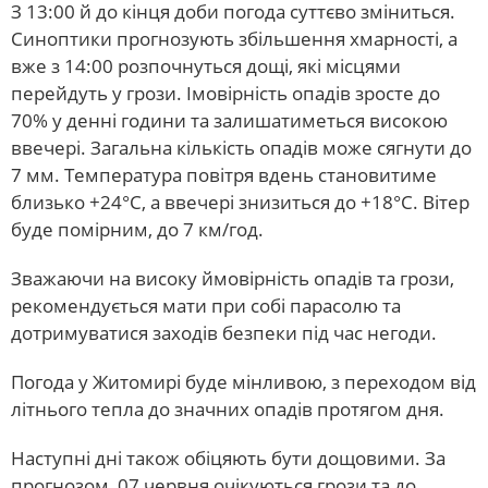
З 13:00 й до кінця доби погода суттєво зміниться.
Синоптики прогнозують збільшення хмарності, а
вже з 14:00 розпочнуться дощі, які місцями
перейдуть у грози. Імовірність опадів зросте до
70% у денні години та залишатиметься високою
ввечері. Загальна кількість опадів може сягнути до
7 мм. Температура повітря вдень становитиме
близько +24°С, а ввечері знизиться до +18°С. Вітер
буде помірним, до 7 км/год.
Зважаючи на високу ймовірність опадів та грози,
рекомендується мати при собі парасолю та
дотримуватися заходів безпеки під час негоди.
Погода у Житомирі буде мінливою, з переходом від
літнього тепла до значних опадів протягом дня.
Наступні дні також обіцяють бути дощовими. За
прогнозом, 07 червня очікуються грози та до