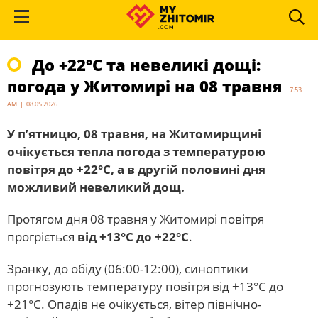
До +22°С та невеликі дощі:
погода у Житомирі на 08 травня
7:53
AM | 08.05.2026
У п’ятницю, 08 травня, на Житомирщині
очікується тепла погода з температурою
повітря до +22°С, а в другій половині дня
можливий невеликий дощ.
Протягом дня 08 травня у Житомирі повітря
прогріється
від +13°С до +22°С
.
Зранку, до обіду (06:00-12:00), синоптики
прогнозують температуру повітря від +13°С до
+21°С. Опадів не очікується, вітер північно-