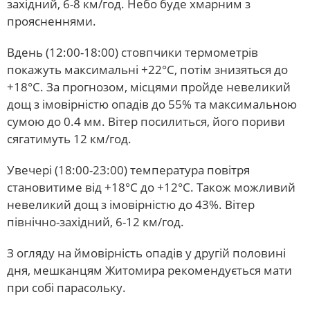
західний, 6-8 км/год. Небо буде хмарним з
проясненнями.
Вдень (12:00-18:00) стовпчики термометрів
покажуть максимальні +22°С, потім знизяться до
+18°С. За прогнозом, місцями пройде невеликий
дощ з імовірністю опадів до 55% та максимальною
сумою до 0.4 мм. Вітер посилиться, його пориви
сягатимуть 12 км/год.
Увечері (18:00-23:00) температура повітря
становитиме від +18°С до +12°С. Також можливий
невеликий дощ з імовірністю до 43%. Вітер
північно-західний, 6-12 км/год.
З огляду на ймовірність опадів у другій половині
дня, мешканцям Житомира рекомендується мати
при собі парасольку.