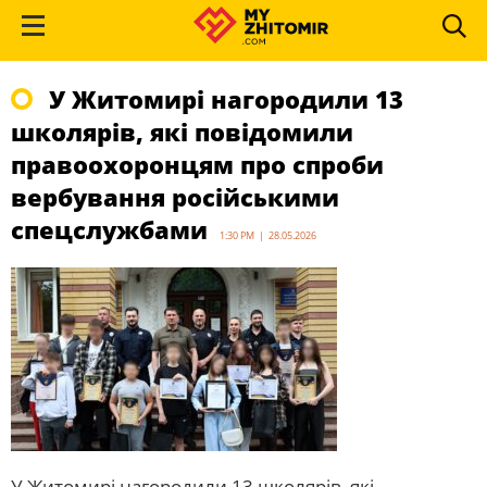
У Житомирі нагородили 13
школярів, які повідомили
правоохоронцям про спроби
вербування російськими
спецслужбами
1:30 PM | 28.05.2026
У Житомирі нагородили 13 школярів, які