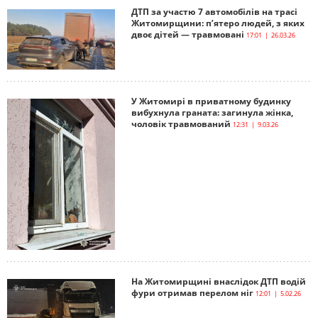
ДТП за участю 7 автомобілів на трасі
Житомирщини: п’ятеро людей, з яких
двоє дітей — травмовані
17:01 | 26.03.26
У Житомирі в приватному будинку
вибухнула граната: загинула жінка,
чоловік травмований
12:31 | 9.03.26
На Житомирщині внаслідок ДТП водій
фури отримав перелом ніг
12:01 | 5.02.26