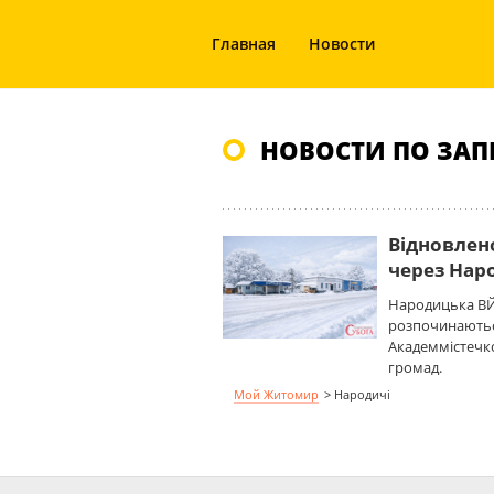
Главная
Новости
НОВОСТИ ПО ЗАП
Відновлен
через Нар
Народицька ВЙ
розпочинаються
Академмістечк
громад.
Мой Житомир
>
Народичі