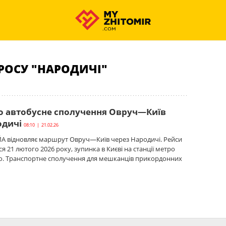
РОСУ "НАРОДИЧІ"
о автобусне сполучення Овруч—Київ
одичі
08:10 | 21.02.26
А відновляє маршрут Овруч—Київ через Народичі. Рейси
 21 лютого 2026 року, зупинка в Києві на станції метро
о. Транспортне сполучення для мешканців прикордонних