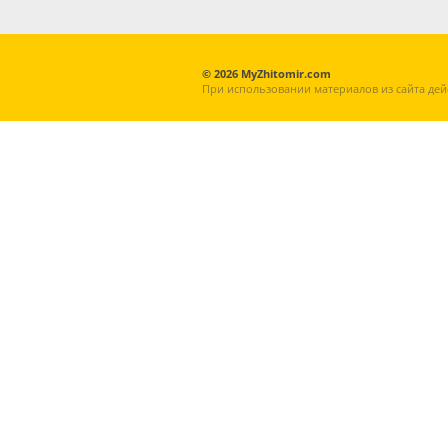
© 2026 MyZhitomir.com
При использовании материалов из сайта дей