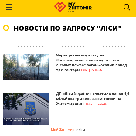
НОВОСТИ ПО ЗАПРОСУ "ЛІСИ"
Через російську атаку на
Житомирщині спалахнули п’ять
лісових пожеж: вогонь охопив понад
три гектари
13:02 | 22.06.26
ДП «Ліси України» сплатило понад 1,6
мільйона гривень за смітники на
Житомирщині
16:55 | 19.05.26
Мой Житомир
>
ліси