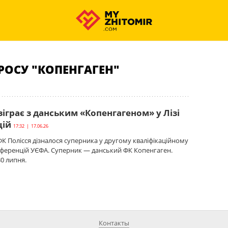
РОСУ "КОПЕНГАГЕН"
зіграє з данським «Копенгагеном» у Лізі
цій
17:32 | 17.06.26
 Полісся дізналося суперника у другому кваліфікаційному
нференцій УЄФА. Суперник — данський ФК Копенгаген.
30 липня.
Контакты