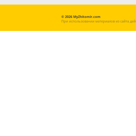
© 2026 MyZhitomir.com
При использовании материалов из сайта дей