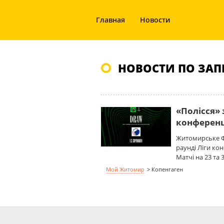
Главная
Новости
НОВОСТИ ПО ЗАП
«Полісся» 
конферен
Житомирське ФК
раунді Ліги ко
Матчі на 23 та 
Мой Житомир
>
Копенгаген