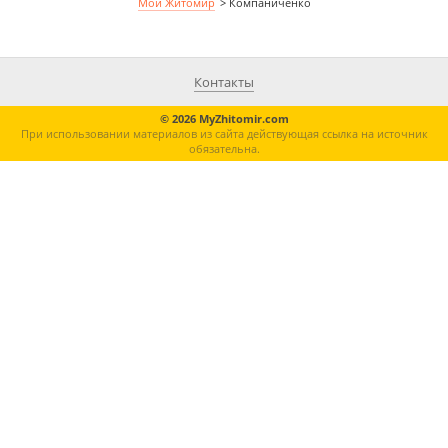
Мой Житомир
>
Компаниченко
Контакты
© 2026 MyZhitomir.com
При использовании материалов из сайта действующая ссылка на источник
обязательна.