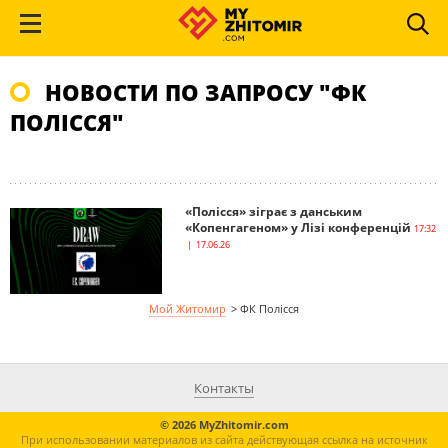
НОВОСТИ ПО ЗАПРОСУ "ФК
ПОЛІССЯ"
«Полісся» зіграє з данським
«Копенгагеном» у Лізі конференцій
17:32
| 17.06.26
Мой Житомир
>
ФК Полісся
Контакты
© 2026 MyZhitomir.com
При использовании материалов из сайта действующая ссылка на источник