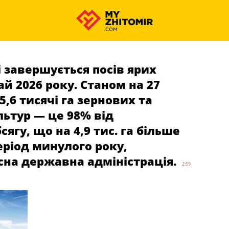
завершується посів ярих
ай 2026 року. Станом на 27
5,6 тисячі га зернових та
ьтур — це 98% від
ягу, що на 4,9 тис. га більше
еріод минулого року,
сна державна адміністрація.
2:59