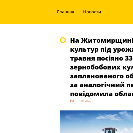
Главная
Новости
На Житомирщині 
культур під урож
травня посіяно 33
зернобобових кул
запланованого обс
за аналогічний п
повідомила обла
PM | 01.06.2026