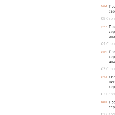
Про
08:04
сер
05 Серп
Про
07:47
сер
оп
04 Серп
Про
08:01
сер
опа
03 Серп
Спе
07:53
нев
се
02 Серп
Про
08:03
сер
01 Серп