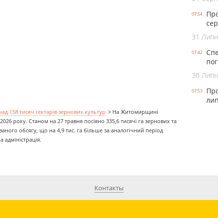
Про
07:54
сер
31 Лип
Спе
07:42
пог
30 Лип
Про
07:53
лип
ад 158 тисяч гектарів зернових культур
>
На Житомирщині
026 року. Станом на 27 травня посіяно 335,6 тисячі га зернових та
ного обсягу, що на 4,9 тис. га більше за аналогічний період
 адміністрація.
Контакты