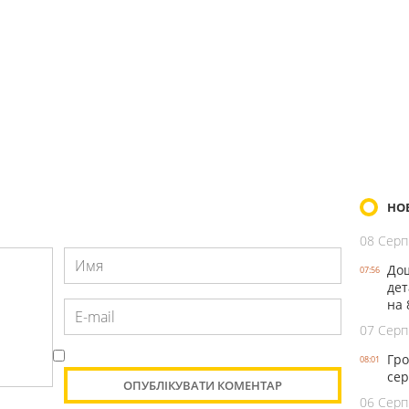
НО
08 Серп
Дощ
07:56
дет
на 
07 Серп
Гро
08:01
сер
06 Серп