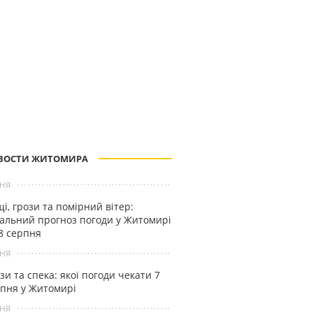
ВОСТИ ЖИТОМИРА
ня
і, грози та помірний вітер:
альний прогноз погоди у Житомирі
8 серпня
ня
зи та спека: якої погоди чекати 7
пня у Житомирі
ня