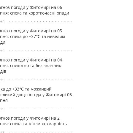
гноз погоди у Житомирі на 06
пня: спека та короткочасні опади
ня
гноз погоди у Житомирі на 05
пня: спека до +37°С та невеликі
ади
ня
гноз погоди у Житомирі на 04
пня: спекотно та без значних
дів
ня
ка до +33°С та можливий
еликий дощ: погода у Житомирі 03
рпня
ня
гноз погоди у Житомирі на 2
пня: спека та мінлива хмарність
ня