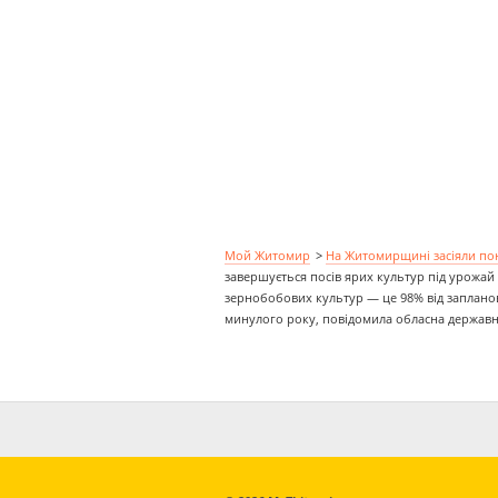
Мой Житомир
>
На Житомирщині засіяли пон
завершується посів ярих культур під урожай 2
зернобобових культур — це 98% від запланова
минулого року, повідомила обласна державна